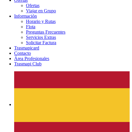
Ofertas
Ofertas
Viajar en Grupo
Información
Horario y Rutas
Flota
Preguntas Frecuentes
Servicios Extras
Solicitar Factura
Trasmapicard
Contacto
Área Profesionales
Trasmapi Club