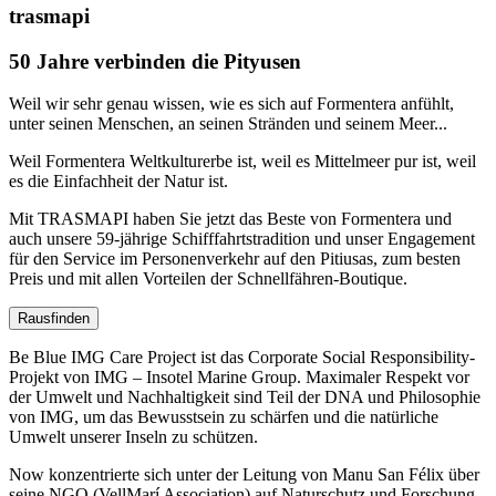
trasmapi
50 Jahre verbinden die Pityusen
Weil wir sehr genau wissen, wie es sich auf Formentera anfühlt,
unter seinen Menschen, an seinen Stränden und seinem Meer...
Weil Formentera Weltkulturerbe ist, weil es Mittelmeer pur ist, weil
es die Einfachheit der Natur ist.
Mit TRASMAPI haben Sie jetzt das Beste von Formentera und
auch unsere 59-jährige Schifffahrtstradition und unser Engagement
für den Service im Personenverkehr auf den Pitiusas, zum besten
Preis und mit allen Vorteilen der Schnellfähren-Boutique.
Rausfinden
Be Blue IMG Care Project ist das Corporate Social Responsibility-
Projekt von IMG – Insotel Marine Group. Maximaler Respekt vor
der Umwelt und Nachhaltigkeit sind Teil der DNA und Philosophie
von IMG, um das Bewusstsein zu schärfen und die natürliche
Umwelt unserer Inseln zu schützen.
Now konzentrierte sich unter der Leitung von Manu San Félix über
seine NGO (VellMarí Association) auf Naturschutz und Forschung,